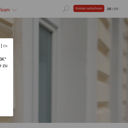
Kontakt aufnehmen
DE
|
EN
Team
|
E
EN
OK“
e zu