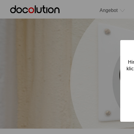
Angebot
Hi
kli