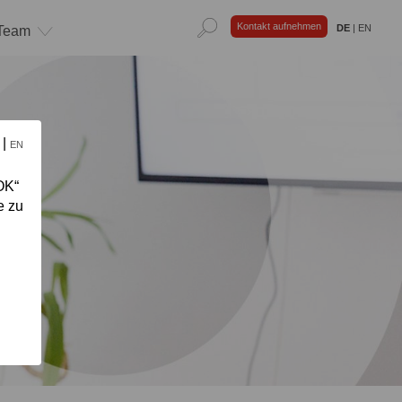
Kontakt aufnehmen
DE
|
EN
Team
|
E
EN
OK“
e zu