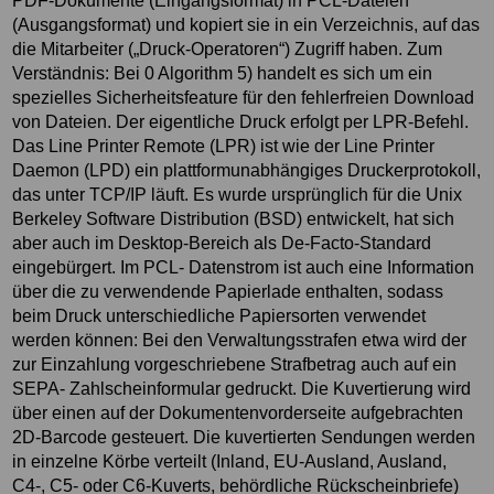
PDF-Dokumente (Eingangsformat) in PCL-Dateien
(Ausgangsformat) und kopiert sie in ein Verzeichnis, auf das
die Mitarbeiter („Druck-Operatoren“) Zugriff haben. Zum
Verständnis: Bei 0 Algorithm 5) handelt es sich um ein
spezielles Sicherheitsfeature für den fehlerfreien Download
von Dateien. Der eigentliche Druck erfolgt per LPR-Befehl.
Das Line Printer Remote (LPR) ist wie der Line Printer
Daemon (LPD) ein plattformunabhängiges Druckerprotokoll,
das unter TCP/IP läuft. Es wurde ursprünglich für die Unix
Berkeley Software Distribution (BSD) entwickelt, hat sich
aber auch im Desktop-Bereich als De-Facto-Standard
eingebürgert. Im PCL- Datenstrom ist auch eine Information
über die zu verwendende Papierlade enthalten, sodass
beim Druck unterschiedliche Papiersorten verwendet
werden können: Bei den Verwaltungsstrafen etwa wird der
zur Einzahlung vorgeschriebene Strafbetrag auch auf ein
SEPA- Zahlscheinformular gedruckt. Die Kuvertierung wird
über einen auf der Dokumentenvorderseite aufgebrachten
2D-Barcode gesteuert. Die kuvertierten Sendungen werden
in einzelne Körbe verteilt (Inland, EU-Ausland, Ausland,
C4-, C5- oder C6-Kuverts, behördliche Rückscheinbriefe)