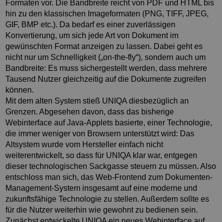
Formaten vor. Die Bandbreite reicht von PDF und HTML bis
hin zu den klassischen Imageformaten (PNG, TIFF, JPEG,
GIF, BMP etc.). Da bedarf es einer zuverlässigen
Konvertierung, um sich jede Art von Dokument im
gewünschten Format anzeigen zu lassen. Dabei geht es
nicht nur um Schnelligkeit („on-the-fly“), sondern auch um
Bandbreite: Es muss sichergestellt werden, dass mehrere
Tausend Nutzer gleichzeitig auf die Dokumente zugreifen
können.
Mit dem alten System stieß UNIQA diesbezüglich an
Grenzen. Abgesehen davon, dass das bisherige
Webinterface auf Java-Applets basierte, einer Technologie,
die immer weniger von Browsern unterstützt wird: Das
Altsystem wurde vom Hersteller einfach nicht
weiterentwickelt, so dass für UNIQA klar war, entgegen
dieser technologischen Sackgasse steuern zu müssen. Also
entschloss man sich, das Web-Frontend zum Dokumenten-
Management-System insgesamt auf eine moderne und
zukunftsfähige Technologie zu stellen. Außerdem sollte es
für die Nutzer weiterhin wie gewohnt zu bedienen sein.
Zunächst entwickelte UNIQA ein neues Webinterface auf